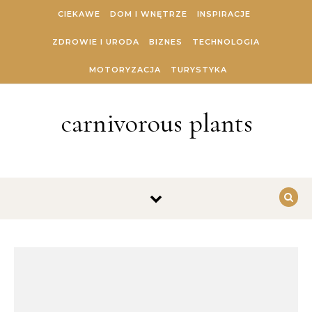
Skip to content
CIEKAWE
DOM I WNĘTRZE
INSPIRACJE
ZDROWIE I URODA
BIZNES
TECHNOLOGIA
MOTORYZACJA
TURYSTYKA
carnivorous plants