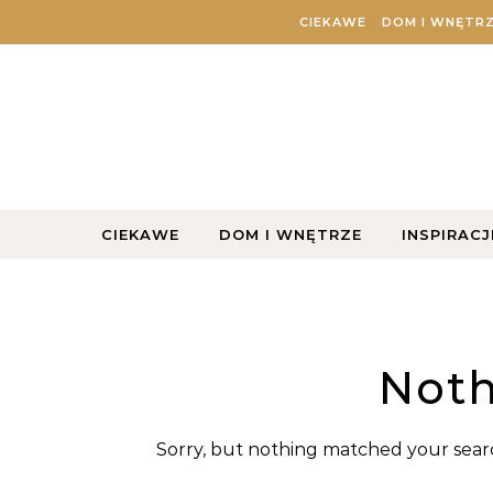
Skip to content
CIEKAWE
DOM I WNĘTR
CIEKAWE
DOM I WNĘTRZE
INSPIRACJ
Noth
Sorry, but nothing matched your searc