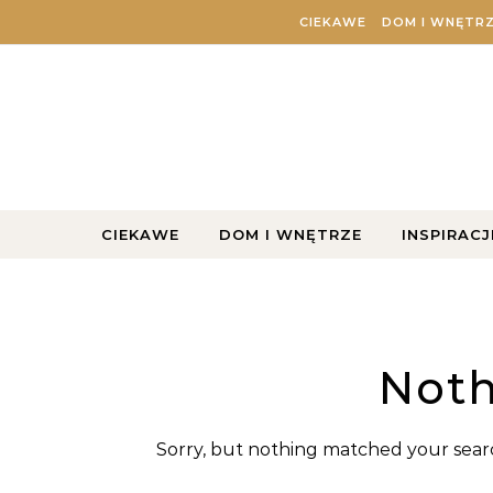
Skip to content
CIEKAWE
DOM I WNĘTR
CIEKAWE
DOM I WNĘTRZE
INSPIRACJ
Noth
Sorry, but nothing matched your searc