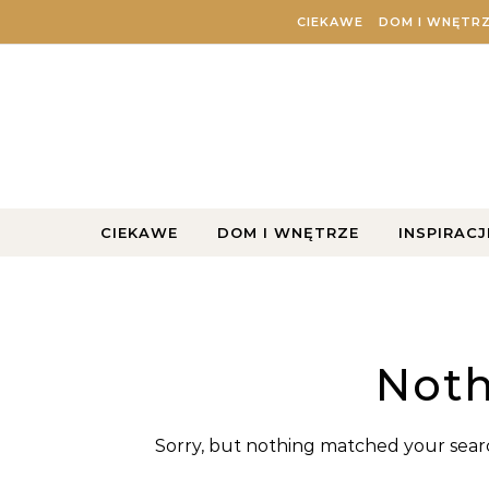
Skip to content
CIEKAWE
DOM I WNĘTR
CIEKAWE
DOM I WNĘTRZE
INSPIRACJ
Noth
Sorry, but nothing matched your searc