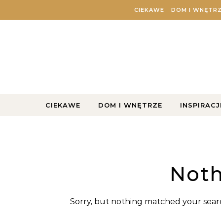
Skip to content
CIEKAWE
DOM I WNĘTR
CIEKAWE
DOM I WNĘTRZE
INSPIRACJ
Noth
Sorry, but nothing matched your searc