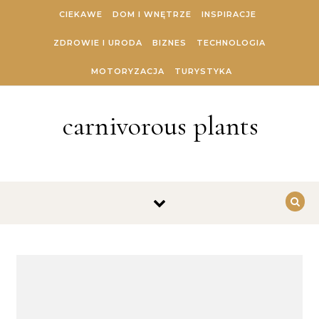
Skip to content
CIEKAWE
DOM I WNĘTRZE
INSPIRACJE
ZDROWIE I URODA
BIZNES
TECHNOLOGIA
MOTORYZACJA
TURYSTYKA
carnivorous plants