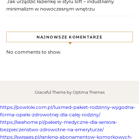
Jak urządzić łazienkę w stylu loft – industrialny
minimalizm w nowoczesnym wnętrzu
NAJNOWSZE KOMENTARZE
No comments to show.
Graceful Theme by
Optima Themes
https://powloki.com.pl/luxmed-pakiet-rodzinny-wygodna-
forma-opieki-zdrowotnej-dla-calej-rodziny/
https://seahome.pl/pakiety-medyczne-dla-seniora-
bezpieczenstwo-zdrowotne-na-emeryturze/
https://swissies.pl/ranking-abonamentow-komorkowych-