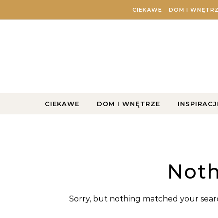
Skip to content
CIEKAWE
DOM I WNĘTR
CIEKAWE
DOM I WNĘTRZE
INSPIRACJ
Noth
Sorry, but nothing matched your searc