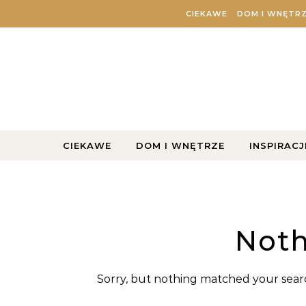
Skip to content
CIEKAWE
DOM I WNĘTR
CIEKAWE
DOM I WNĘTRZE
INSPIRACJ
Noth
Sorry, but nothing matched your searc