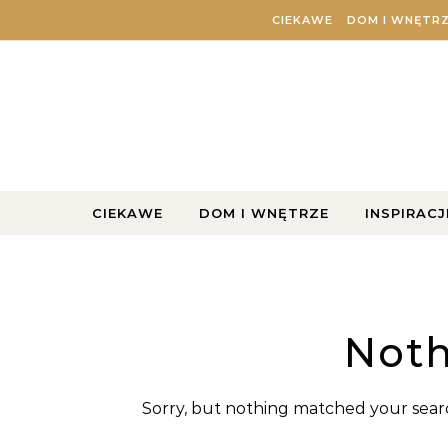
Skip to content
CIEKAWE
DOM I WNĘTR
CIEKAWE
DOM I WNĘTRZE
INSPIRACJ
Noth
Sorry, but nothing matched your searc