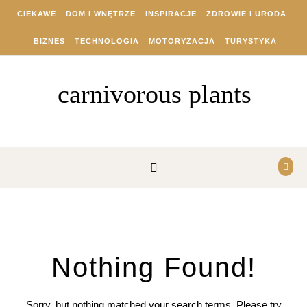
Skip to content
CIEKAWE
DOM I WNĘTRZE
INSPIRACJE
ZDROWIE I URODA
BIZNES
TECHNOLOGIA
MOTORYZACJA
TURYSTYKA
carnivorous plants
Nothing Found!
Sorry, but nothing matched your search terms. Please try