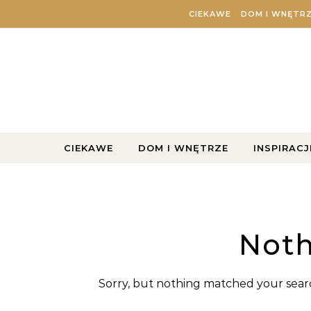
Skip to content
CIEKAWE
DOM I WNĘTR
CIEKAWE
DOM I WNĘTRZE
INSPIRACJ
Noth
Sorry, but nothing matched your searc