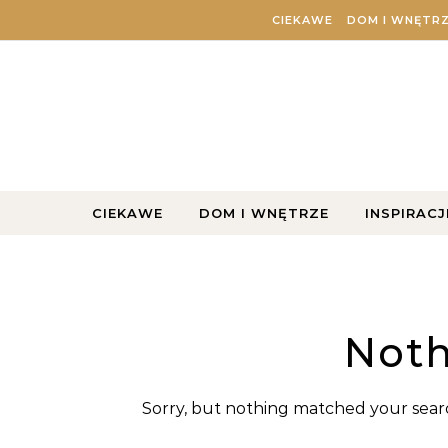
Skip to content
CIEKAWE
DOM I WNĘTR
CIEKAWE
DOM I WNĘTRZE
INSPIRACJ
Noth
Sorry, but nothing matched your searc