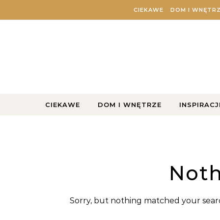
Skip to content
CIEKAWE
DOM I WNĘTR
CIEKAWE
DOM I WNĘTRZE
INSPIRACJ
Noth
Sorry, but nothing matched your searc