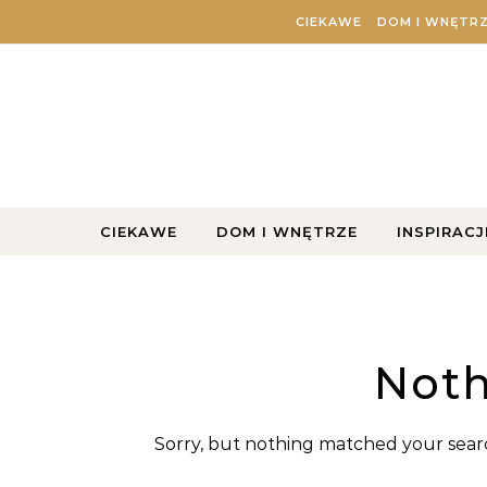
Skip to content
CIEKAWE
DOM I WNĘTR
CIEKAWE
DOM I WNĘTRZE
INSPIRACJ
Noth
Sorry, but nothing matched your searc