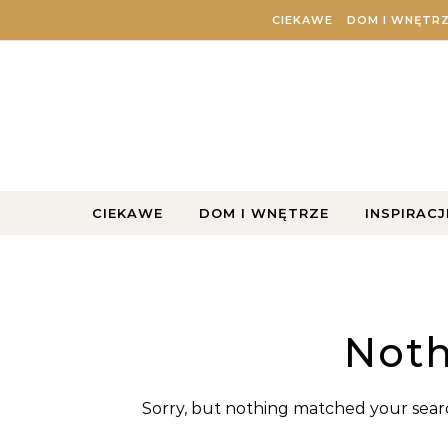
Skip to content
CIEKAWE
DOM I WNĘTR
CIEKAWE
DOM I WNĘTRZE
INSPIRACJ
Noth
Sorry, but nothing matched your searc