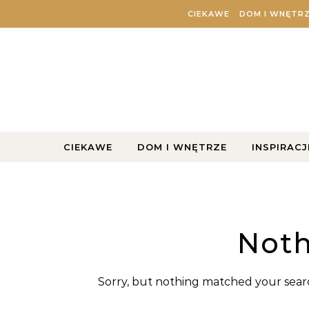
Skip to content
CIEKAWE
DOM I WNĘTR
CIEKAWE
DOM I WNĘTRZE
INSPIRACJ
Noth
Sorry, but nothing matched your searc