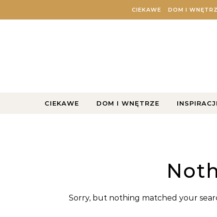
Skip to content
CIEKAWE
DOM I WNĘTR
CIEKAWE
DOM I WNĘTRZE
INSPIRACJ
Noth
Sorry, but nothing matched your searc